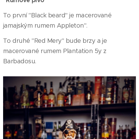
To první "Black beard" je macerované
jamajským rumem Appleton".
To druhé "Red Mery" bude brzy a je
macerované rumem Plantation 5y z
Barbadosu.