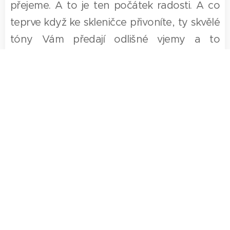
přejeme. A to je ten počátek radosti. A co
teprve když ke skleničce přivoníte, ty skvělé
tóny Vám předají odlišné vjemy a to
lahodné ochutnání - to je teprve ten pravý
dárek. Tolik vůní, chutí a barev. Často nám
rum díky těmto mnoha vjemům něco
připomene a krásné na tom je, že jej
můžete pít poprvé v životě.
Zavítejte k nám do obchůdku "muJRum" v
Písku a nechte se překvapit taky sami
sebou, pravý třtinový rum Vám v tom
pomůže. My Vás rádi pozveme na "plavbu"
místy kde se dané rumy rodí, staří a lahvují.