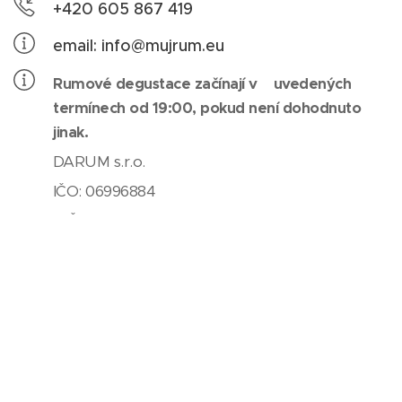
+420 605 867 419
email: info@mujrum.eu
Rumové degustace začínají v uvedených
termínech od 19:00, pokud není dohodnuto
jinak.
DARUM s.r.o.
IČO: 06996884
DIČ: CZ06996884
Nerudova 163/4
39701 Písek
www.facebook.com/muJRum