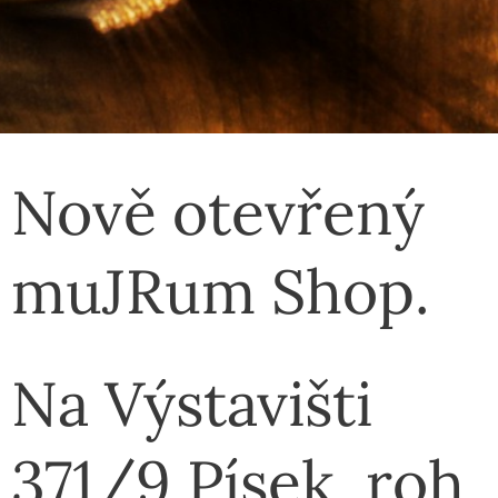
Nově otevřený
muJRum Shop.
Na Výstavišti
371/9 Písek, roh